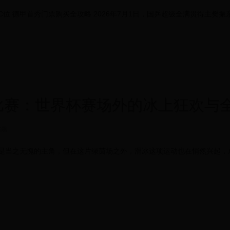
位 德甲首秀门票购买全攻略 2026年7月1日，国乒超级全满贯得主樊
比赛：世界杯赛场外的冰上狂欢与
话题
是当之无愧的主角，但在这片绿茵场之外，滑冰这项运动也在悄然兴起，