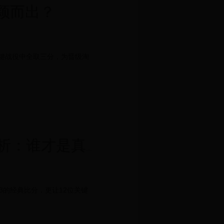
颖而出？
关键战役中全取三分，为晋级淘
真正的赛场主宰？
3的经典比分，更让12位关键