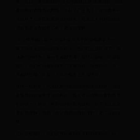
量。近日，备受瞩目的“白云杯围棋比赛”圆满落幕，而比
赛的精彩视频也在网络上引起了广泛关注。这场赛事不
仅吸引了众多围棋爱好者的目光，更是让人们对围棋这
项古老而深奥的棋艺有了更深的理解。
“白云杯围棋比赛”作为国内最高水平的围棋赛事之一，汇
聚了来自全国各地的顶尖棋手。他们在这里展开了一场
场激烈的对决，每一手棋都充满了智慧与策略。比赛视
频中，我们可以看到棋手们沉着冷静，深思熟虑，每一
步都经过精心计算，力求在棋盘上占据优势。
值得一提的是，本次比赛的视频制作也非常精良。通过
多角度的拍摄和专业的解说，观众可以清晰地看到棋手
们的每一个动作，听到他们的思考过程。这不仅让观众
更好地理解了棋局，也让围棋的魅力得到了更广泛的传
播。
在比赛视频中，我们还可以看到许多精彩的瞬间。比