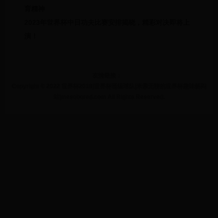
育精神
2023年世界杯中日功夫比赛安排揭晓，精彩对决即将上
演！
友情链接：
Copyright © 2022 世界杯2018|世界杯晋级球队|米索无聊的世界杯趣味解闷
站|mesobored.com All Rights Reserved.