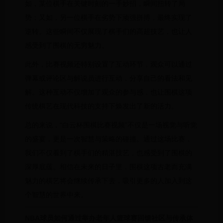
如，某位棋手在关键时刻的一手妙招，瞬间扭转了局
势；又如，另一位棋手在劣势下顽强拼搏，最终实现了
逆转。这些瞬间不仅展现了棋手们的高超技艺，也让人
感受到了围棋的无穷魅力。
此外，比赛视频还特别设置了互动环节，观众可以通过
弹幕或评论区与解说员进行互动，分享自己的看法和见
解。这种互动不仅增加了观众的参与感，也让围棋这项
传统棋艺在现代科技的支持下焕发出了新的活力。
总的来说，“白云杯围棋比赛视频”不仅是一场视觉与听觉
的盛宴，更是一次智慧与策略的碰撞。通过这场比赛，
我们不仅看到了棋手们的精湛技艺，也感受到了围棋的
深厚底蕴。相信在未来的日子里，围棋这项古老而充满
魅力的棋艺将会继续传承下去，吸引更多的人加入到这
个智慧的世界中来。
NBA球员如何通过举办老年人篮球赛回馈社区与传承体